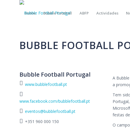
Home
Bubble Football
ABFP
Actividades
No
BUBBLE FOOTBALL P
Bubble Football Portugal
A Bubble 
www.bubblefootball.pt
a promoç
Tem sido
www.facebook.com/bubblefootball.pt
Portugal
Microsof
eventos@bubblefootball.pt
festas de
+351 960 000 150
O campo 