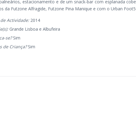
al, balneários, estacionamento e de um snack-bar com esplanada co
s da Futzone Alfragide, Futzone Pina Manique e com o Urban Foot5
 de Actividade:
2014
e(s):
Grande Lisboa e Albufeira
ca-se?
Sim
s de Criança?
Sim