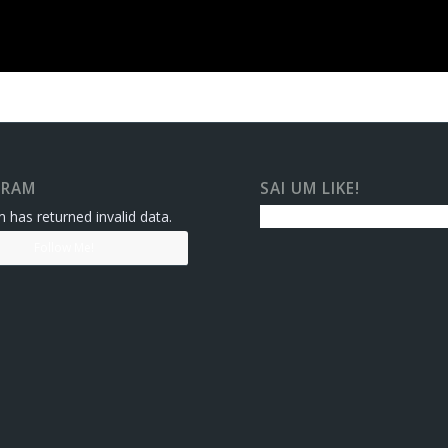
GRAM
SAI UM LIKE!
 has returned invalid data.
Follow Me!